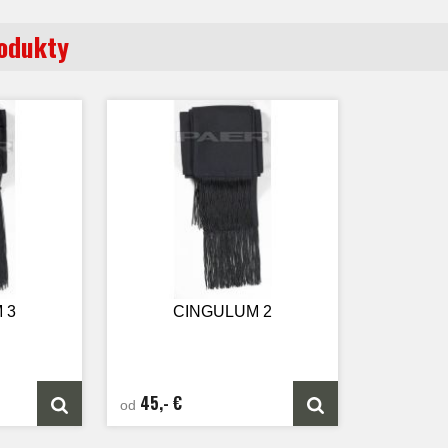
rodukty
 3
CINGULUM 2
45,- €
od