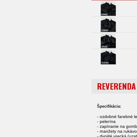
REVERENDA 
Špecifikácia:
- ozdobné farebné l
- pelerína
- zapínanie na gomb
- manžety na rukáv
- dvojité vrecká (uz