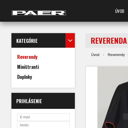
ÚVOD
REVERENDA 
KATEGÓRIE
Úvod
Reverendy
Reverendy
Miništranti
Doplnky
PRIHLÁSENIE