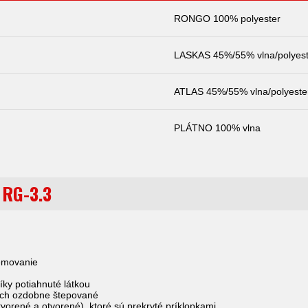
RONGO 100% polyester
LASKAS 45%/55% vlna/polyest
ATLAS 45%/55% vlna/polyeste
PLÁTNO 100% vlna
RG-3.3
emovanie
íky potiahnuté látkou
och ozdobne štepované
atvorené a otvorené), ktoré sú prekryté príklopkami