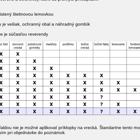
čistený štetinovou lemovkou
y je vešiak, ochranný obal a náhradný gombík
ie je súčasťou reverendy
faldou nie je možné aplikovať príklopky na vrecká. Štandartne tento mo
sím pri objednávke do poznámok.