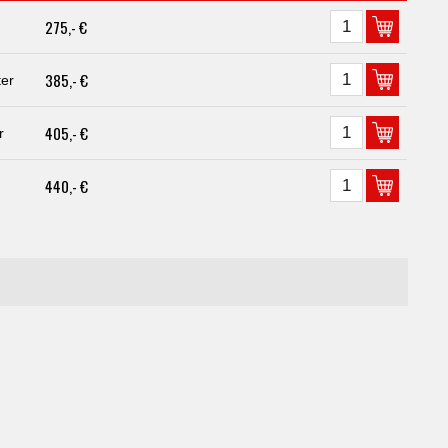
275,- €
385,- €
er
405,- €
r
440,- €