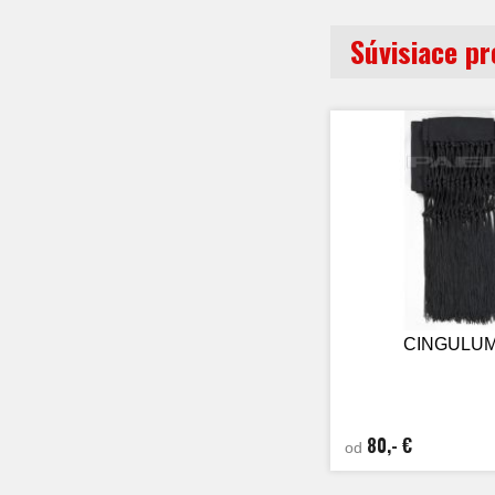
Súvisiace p
CINGULUM
80,- €
od