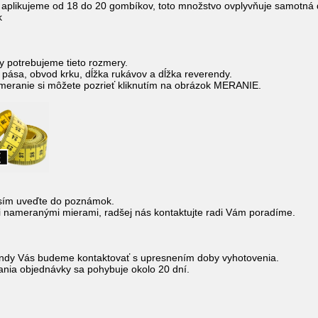
aplikujeme od 18 do 20 gombíkov, toto množstvo ovplyvňuje samotná d
k
y potrebujeme tieto rozmery.
pása, obvod krku, dĺžka rukávov a dĺžka reverendy.
eranie si môžete pozrieť kliknutím na obrázok MERANIE.
sím uveďte do poznámok.
mi nameranými mierami, radšej nás kontaktujte radi Vám poradíme.
endy Vás budeme kontaktovať s upresnením doby vyhotovenia.
ania objednávky sa pohybuje okolo 20 dní.