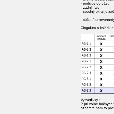
- podšitie do pásu
- zadný fald
- spodný okraj je za
- súčasťou reverend
Cingulum a kolárik n
Vysvetlivky :
?
pri voľbe bočných 
oznámte nám to pro